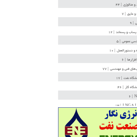
 و متالوژی
| ۴۴
و عایق
| ۷
ی
| ۹
پساب و پسماند
| ۱۲
سی عمومی
| ۵
 و دستورالعمل
| ۱۰
افزارها
| ۶
‌های فنی و مهندسی
| ۷۷
یشگاه نفت
| ۱۷
یشگاه گاز
| ۴۶
| ۶
N
| ۱۳
LNG & 
وله
| ۳۶
ن ذخیره
| ۱۵
شیمی
| ۱۴