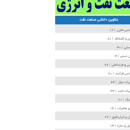
عناوین دانشی صنعت نفت
دسی مخزن
| ۱۸
ی و اکتشاف
| ۸۰
دستی
| ۳۰
ن دستی
| ۳
یی و فراساحلی
| ۶۷
سی فرآیند
| ۷۰
زات دوار
| ۴۴
زات ثابت
| ۳۲
ینگ
| ۶۰
و مخابرات
| ۱۴
ل و ابزاردقیق
| ۲۶
ل و سازه
| ۱۳