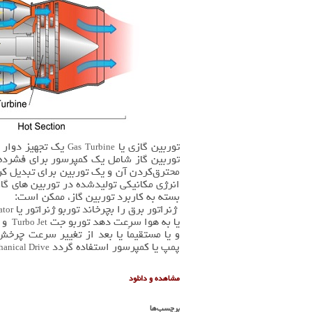
توربین گازی یا
یک تجهیز دوار ا
Gas Turbine
توربین گاز شامل یک کمپرسور برای فشرده
محترق‌کردن آن و یک توربین برای تبدیل کر
انرژی مکانیکی تولیدشده در توربین های گا
بسته به کاربرد توربین گاز، ممکن است:
ژنراتور برق را بچرخاند توربو ژنراتور یا
ator
یا به هوا سرعت دهد توربو جت
و 
Turbo Jet
و یا مستقیماً یا بعد از تغییر سرعت چرخ
پمپ یا کمپرسور استفاده گردد
anical Drive
مشاهده و دانلود
برچسب‌ها