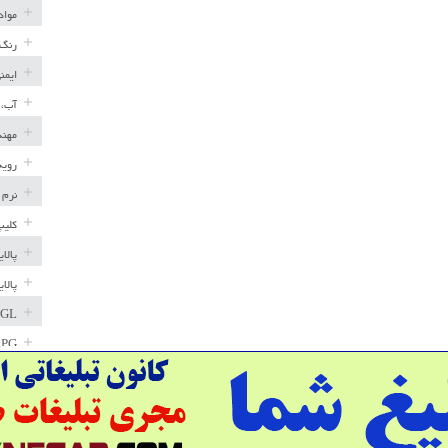
مواد
رنگ 
ایمن
آب، 
مهند
رویه
نرم 
کلیپ
پالا
پالا
GL
LPG
خط ل
مخاز
پترو