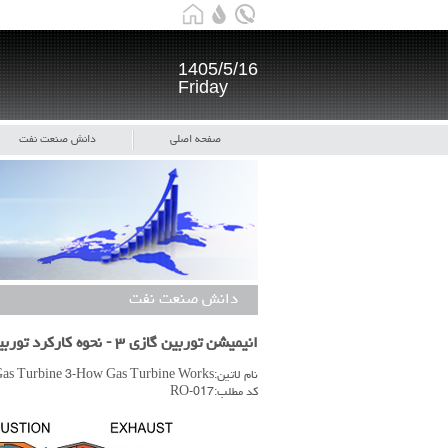
1405/5/16
Friday
صفحه اصلی
دانش صنعت نفت
دانش صنعت نفت
انیمیشن توربین گازی ۳ - نحوه کارکرد توربین های گازی
نام لاتین:Gas Turbine 3-How Gas Turbine Works
کد مطلب:RO-017