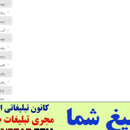
مواد
رنگ 
ایمن
آب، 
مهند
رویه
نرم 
کلیپ
پالا
پالا
GL
LPG
خط ل
مخاز
پترو