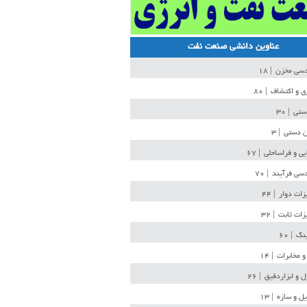
عناوین دانشی صنعت نفت
دسی مخزن
| ۱۸
ی و اکتشاف
| ۸۰
دستی
| ۳۰
ن دستی
| ۳
یی و فراساحلی
| ۶۷
سی فرآیند
| ۷۰
زات دوار
| ۴۴
زات ثابت
| ۳۲
ینگ
| ۶۰
و مخابرات
| ۱۴
ل و ابزاردقیق
| ۲۶
ل و سازه
| ۱۳