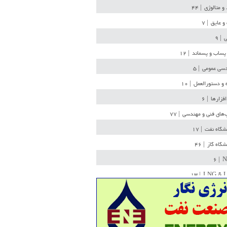
 و متالوژی
| ۴۴
و عایق
| ۷
ی
| ۹
پساب و پسماند
| ۱۲
سی عمومی
| ۵
 و دستورالعمل
| ۱۰
افزارها
| ۶
‌های فنی و مهندسی
| ۷۷
یشگاه نفت
| ۱۷
یشگاه گاز
| ۴۶
| ۶
N
| ۱۳
LNG & 
وله
| ۳۶
ن ذخیره
| ۱۵
شیمی
| ۱۴