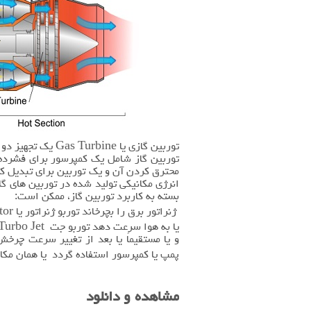
توربین گازی یا ne
توربین گاز شامل یک کمپرسور برای فشرده
محترق‌ کردن آن و یک توربین برای تبدیل ک
انرژی مکانیکی تولید شده در توربین های گ
بسته به کاربرد توربین گاز، ممکن است:
ژنراتور برق را بچرخاند توربو ژنراتور یا Gas Turbo Generator
یا به هوا سرعت دهد توربو جت Turbo Jet و توربو فن Turbo Fan
و یا مستقیماً یا بعد از تغییر سرعت چرخ
پمپ یا کمپرسور استفاده گردد یا همان مکانیکال درایو ve
مشاهده و دانلود