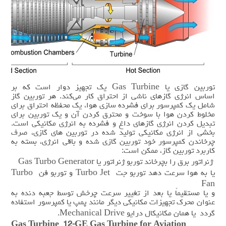
توربین گازی یا Gas Turbine یک تجهیز دوار است که بر
اساس انرژی گازهای ناشی از احتراق کار می‌کند. هر توربین گاز
شامل یک کمپرسور برای فشرده سازی هوا، یک محفظه احتراق برای
مخلوط کردن هوا با سوخت و محترق‌ کردن آن و یک توربین برای
تبدیل کردن انرژی گازهای داغ و فشرده به انرژی مکانیکی است.
بخشی از انرژی مکانیکی تولید شده در توربین های گازی، صرف
چرخاندن کمپرسور خود توربین گازی شده و باقی انرژی، بسته به
کاربرد توربین گاز، ممکن است:
ژنراتور برق را بچرخاند توربو ژنراتور یا Gas Turbo Generator
یا به هوا سرعت دهد توربو جت Turbo Jet و توربو فن Turbo
Fan
و یا مستقیماً یا بعد از تغییر سرعت چرخش توسط جعبه دنده به
عنوان محرک تجهیزات مکانیکی دیگر مانند پمپ یا کمپرسور استفاده
گردد یا همان مکانیکال درایو Mechanical Drive.
Gas Turbine 12-GE Gas Turbine for Aviation