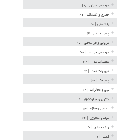
مهندسی مخزن
| ۱۸
حفاری و اکتشاف
| ۸۰
بالادستی
| ۳۰
پایین دستی
| ۳
دریایی و فراساحلی
| ۶۷
مهندسی فرآیند
| ۷۰
تجهیزات دوار
| ۴۴
تجهیزات ثابت
| ۳۲
پایپینگ
| ۶۰
برق و مخابرات
| ۱۴
کنترل و ابزاردقیق
| ۲۶
سیویل و سازه
| ۱۳
مواد و متالوژی
| ۴۴
رنگ و عایق
| ۷
ایمنی
| ۹