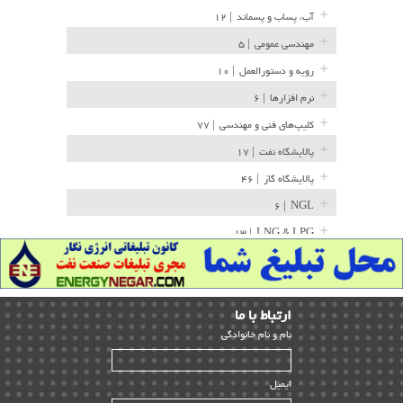
آب، پساب و پسماند
| ۱۲
مهندسی عمومی
| ۵
رویه و دستورالعمل
| ۱۰
نرم افزارها
| ۶
کلیپ‌های فنی و مهندسی
| ۷۷
پالایشگاه نفت
| ۱۷
پالایشگاه گاز
| ۴۶
| ۶
NGL
| ۱۳
LNG & LPG
خط لوله
| ۳۶
مخازن ذخیره
| ۱۵
ارﺗﺒﺎط ﺑﺎ ما
پتروشیمی
| ۱۴
ﻧﺎم و ﻧﺎم ﺧﺎﻧﻮادﮔﻰ
بازرسی و QC
| ۱۵
| ۳۹
HSE
ایمیل
ساخت و نصب
| ۱۲