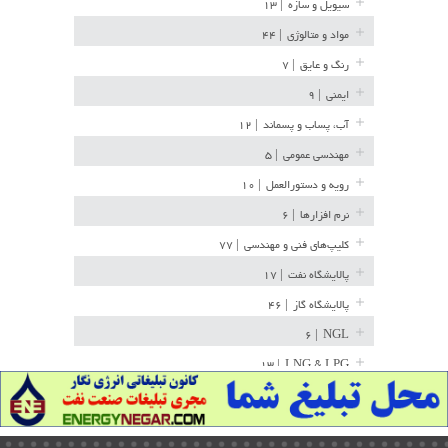
سیویل و سازه
| ۱۳
مواد و متالوژی
| ۴۴
رنگ و عایق
| ۷
ایمنی
| ۹
آب، پساب و پسماند
| ۱۲
مهندسی عمومی
| ۵
رویه و دستورالعمل
| ۱۰
نرم افزارها
| ۶
کلیپ‌های فنی و مهندسی
| ۷۷
پالایشگاه نفت
| ۱۷
پالایشگاه گاز
| ۴۶
| ۶
NGL
| ۱۳
LNG & LPG
خط لوله
| ۳۶
مخازن ذخیره
| ۱۵