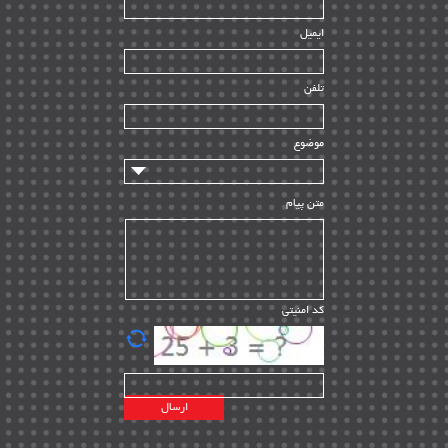
| ۳۹
HSE
ایمیل
ساخت و نصب
| ۱۲
راه اندازی
| ۹
تلفن
سازندگان و تامین کنندگان
| ۱۰
تامین مالی و سرمایه گذاری
| ۳۲
موضوع
ماشین آلات
| ۱۲
مدیریت پروژه
| ۹۱
متن پیام
مدیریت دانش
| ۹
مدیریت سازمانی و عمومی
| ۲
تأمین کالا
| ۱۳
کد امنیتی
| ۲۰
EPC
پیمانکاران بین المللی
| ۸
اطلاعات انرژی کشورها
| ۱۴
پروژه های خارجی
| ۱۵
نقشه های نفت و گاز خارجی
| ۱۰