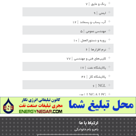
رنگ و عایق
| ۷
ایمنی
| ۹
آب، پساب و پسماند
| ۱۲
مهندسی عمومی
| ۵
رویه و دستورالعمل
| ۱۰
نرم افزارها
| ۶
کلیپ‌های فنی و مهندسی
| ۷۷
پالایشگاه نفت
| ۱۷
پالایشگاه گاز
| ۴۶
| ۶
NGL
| ۱۳
LNG & LPG
خط لوله
| ۳۶
مخازن ذخیره
| ۱۵
ارﺗﺒﺎط ﺑﺎ ما
پتروشیمی
| ۱۴
ﻧﺎم و ﻧﺎم ﺧﺎﻧﻮادﮔﻰ
بازرسی و QC
| ۱۵