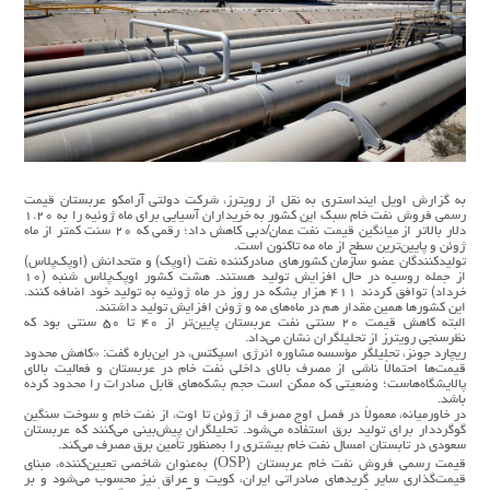
به گزارش اویل اینداستری به نقل از رویترز، شرکت دولتی آرامکو عربستان قیمت
رسمی فروش نفت خام سبک این کشور به خریداران آسیایی برای ماه ژوئیه را به ۱.۲۰
دلار بالاتر از میانگین قیمت نفت عمان/دبی کاهش داد؛ رقمی که ۲۰ سنت کمتر از ماه
ژوئن و پایین‌ترین سطح از ماه مه تاکنون است.
تولیدکنندگان عضو سازمان کشورهای صادرکننده نفت (اوپک) و متحدانش (اوپک‌پلاس)
از جمله روسیه در حال افزایش تولید هستند. هشت کشور اوپک‌پلاس شنبه (۱۰
خرداد) توافق کردند ۴۱۱ هزار بشکه در روز در ماه ژوئیه به تولید خود اضافه کنند.
این کشورها همین مقدار هم در ماه‌های مه و ژوئن افزایش تولید داشتند.
البته کاهش قیمت ۲۰ سنتی نفت عربستان پایین‌تر از ۴۰ تا ۵۰ سنتی بود که
نظرسنجی رویترز از تحلیلگران نشان می‌داد.
ریچارد جونز، تحلیلگر مؤسسه مشاوره انرژی اسپکتس، در این‌باره گفت: «کاهش محدود
قیمت‌ها احتمالاً ناشی از مصرف بالای داخلی نفت خام در عربستان و فعالیت بالای
پالایشگاه‌هاست؛ وضعیتی که ممکن است حجم بشکه‌های قابل صادرات را محدود کرده
باشد.
در خاورمیانه، معمولاً در فصل اوج مصرف از ژوئن تا اوت، از نفت خام و سوخت سنگین
گوگرددار برای تولید برق استفاده می‌شود. تحلیلگران پیش‌بینی می‌کنند که عربستان
سعودی در تابستان امسال نفت خام بیشتری را به‌منظور تأمین برق مصرف می‌کند.
قیمت رسمی فروش نفت خام عربستان (OSP) به‌عنوان شاخصی تعیین‌کننده، مبنای
قیمت‌گذاری سایر گریدهای صادراتی ایران، کویت و عراق نیز محسوب می‌شود و بر