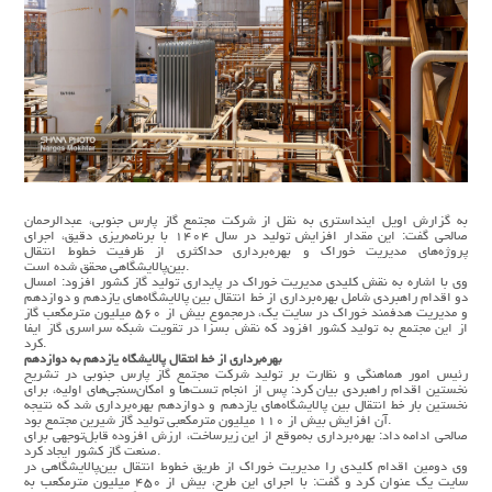
به گزارش اویل اینداستری به نقل از شرکت مجتمع گاز پارس جنوبی، عبدالرحمان
صالحی گفت: این مقدار افزایش تولید در سال ۱۴۰۴ با برنامه‌ریزی دقیق، اجرای
پروژه‌های مدیریت خوراک و بهره‌برداری حداکثری از ظرفیت خطوط انتقال
بین‌پالایشگاهی محقق شده است.
وی با اشاره به نقش کلیدی مدیریت خوراک در پایداری تولید گاز کشور افزود: امسال
دو اقدام راهبردی شامل بهره‌برداری از خط انتقال بین پالایشگاه‌های یازدهم و دوازدهم
و مدیریت هدفمند خوراک در سایت یک، درمجموع بیش از ۵۶۰ میلیون مترمکعب گاز
از این مجتمع به تولید کشور افزود که نقش بسزا در تقویت شبکه سراسری گاز ایفا
کرد.
بهره‌برداری از خط انتقال پالایشگاه یازدهم به دوازدهم
رئیس امور هماهنگی و نظارت بر تولید شرکت مجتمع گاز پارس جنوبی در تشریح
نخستین اقدام راهبردی بیان کرد: پس از انجام تست‌ها و امکان‌سنجی‌های اولیه، برای
نخستین‌ بار خط انتقال بین پالایشگاه‌های یازدهم و دوازدهم بهره‌برداری شد که نتیجه
آن افزایش بیش از ۱۱۰ میلیون مترمکعبی تولید گاز شیرین مجتمع بود.
صالحی ادامه داد: بهره‌برداری به‌موقع از این زیرساخت، ارزش افزوده قابل‌توجهی برای
صنعت گاز کشور ایجاد کرد.
وی دومین اقدام کلیدی را مدیریت خوراک از طریق خطوط انتقال بین‌پالایشگاهی در
سایت یک عنوان کرد و گفت: با اجرای این طرح، بیش از ۴۵۰ میلیون مترمکعب به