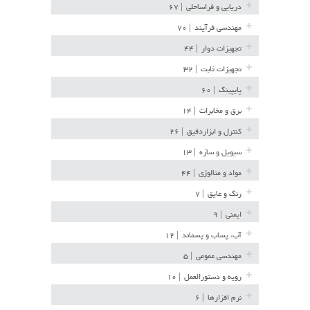
دریایی و فراساحلی
| ۶۷
مهندسی فرآیند
| ۷۰
تجهیزات دوار
| ۴۴
تجهیزات ثابت
| ۳۲
پایپینگ
| ۶۰
برق و مخابرات
| ۱۴
کنترل و ابزاردقیق
| ۲۶
سیویل و سازه
| ۱۳
مواد و متالوژی
| ۴۴
رنگ و عایق
| ۷
ایمنی
| ۹
آب، پساب و پسماند
| ۱۲
مهندسی عمومی
| ۵
رویه و دستورالعمل
| ۱۰
نرم افزارها
| ۶