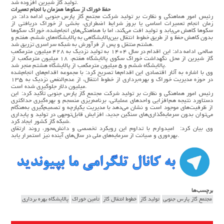
تولید گاز شیرین افزوده شد.
حفظ خوراک از سکوها همزمان با انجام تعمیرات
رئیس امور هماهنگی و نظارت بر تولید شرکت مجتمع گاز پارس جنوبی ادامه داد: در
زمان انجام تعمیرات اساسی یا بروز شرایط اضطراری، بخشی از خوراک دریافتی از
سکوها کاهش می‌یابد و تولید افت می‌کند، اما با هماهنگی‌های انجام‌شده، خوراک سکوها
بدون کاهش حفظ و از طریق خطوط انتقال بین‌پالایشگاهی به پالایشگاه‌های ششم، هفتم و
هشتم منتقل و پس از فرآورش به شبکه سراسری تزریق شد.
صالحی ادامه داد: این اقدام در سال ۱۴۰۴ به تولید نزدیک به ۴۲۸ میلیون مترمکعب
گاز شیرین از محل نگهداشت خوراک سکوی پالایشگاه هفتم، ۱۸ میلیون مترمکعب از
پالایشگاه ششم و ۵ میلیون مترمکعب از پالایشگاه هشتم منجر شد.
وی با اشاره به آثار اقتصادی این اقدام‌ها تصریح کرد: با مجموعه اقدام‌های انجام‌شده
در حوزه مدیریت خوراک و بهره‌برداری از خطوط انتقال، از عدم‌النفعی نزدیک به ۱۳۵
میلیون دلار جلوگیری شده است.
رئیس امور هماهنگی و نظارت بر تولید شرکت مجتمع گاز پارس جنوبی تأکید کرد: این
دستاورد نتیجه هم‌افزایی واحدهای عملیاتی، برنامه‌ریزی منسجم و بهره‌گیری حداکثری
از ظرفیت‌های موجود است و نشان می‌دهد با مدیریت یکپارچه و تصمیم‌گیری به‌هنگام
می‌توان بدون سرمایه‌گذاری‌های سنگین جدید، افزایش قابل‌توجهی در تولید و پایداری
شبکه گاز کشور ایجاد کرد.
وی بیان کرد: امیدوارم با تداوم این رویکرد تخصصی و دانش‌محور، روند ارتقای
بهره‌وری و صیانت از سرمایه‌های ملی در سال‌های آینده نیز استمرار یابد.
برچسب‌ها
مجتمع گاز پارس جنوبی
تولید گاز
خطوط انتقال گاز
تأمین خوراک
پالایشگاه بهره برداری