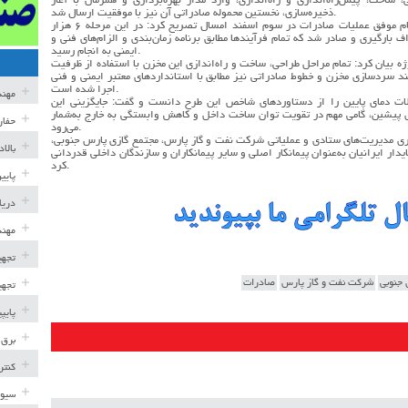
خت، پیش‌راه‌اندازی و راه‌اندازی، وارد مدار بهره‌برداری و همزمان با آغاز
ذخیره‌سازی، نخستین محموله صادراتی آن نیز با موفقیت ارسال شد.
مجری طرح توسعه فاز ۱۳ پارس جنوبی با اشاره به انجام موفق عملیات صادرات در سوم اسفند امسال تصریح کرد: در این مرحله ۶ هزار
یراف بارگیری و صادر شد که تمام فرآیندها مطابق برنامه زمان‌بندی و الزام‌های فنی و
ایمنی به انجام رسید.
وژه بیان کرد: تمام مراحل طراحی، ساخت و راه‌اندازی این مخزن با استفاده از ظرفیت
 سردسازی مخزن و خطوط صادراتی نیز مطابق با استانداردهای معتبر ایمنی و فنی
اجرا شده است.
مهن
ات دمای پایین را از دستاوردهای شاخص این طرح دانست و گفت: جایگزینی این
های پیشین، گامی مهم در تقویت توان ساخت داخل و کاهش وابستگی به خارج به‌شمار
حفار
می‌رود.
در پایان از همکاری مدیریت‌های ستادی و عملیاتی شرکت نفت و گاز پارس، مجتمع گازی پارس جنوبی،
بالا
ار ایرانیان به‌عنوان پیمانکار اصلی و سایر پیمانکاران و سازندگان داخلی قدردانی
کرد.
پایی
دریا
مهند
تجهی
شرکت نفت و گاز پارس
صادرات
تجهی
پایپ
برق 
کنتر
سیوی