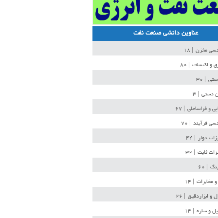
عناوین دانشی صنعت نفت
دسی مخزن
| ۱۸
ی و اکتشاف
| ۸۰
دستی
| ۳۰
ن دستی
| ۳
یی و فراساحلی
| ۶۷
سی فرآیند
| ۷۰
زات دوار
| ۴۴
زات ثابت
| ۳۲
ینگ
| ۶۰
و مخابرات
| ۱۴
ل و ابزاردقیق
| ۲۶
ل و سازه
| ۱۳