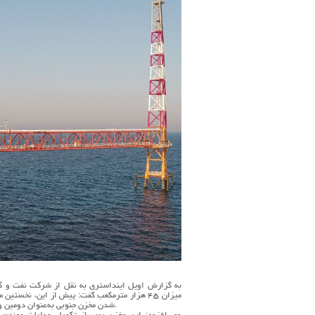
به گزارش اویل اینداستری به نقل از شرکت نفت و گاز
میزان ۴۵ هزار مترمکعب گفت: پیش از این، نخستین
شدن مخزن جنوبی به‌عنوان دومین و آخرین مخزن، ظرفیت ذخیره‌سازی پروپان فاز ۱۳ به ۹۰ هزار مترمکعب رسیده است.