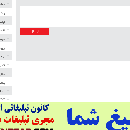
مواد
رنگ 
ایمن
آب، 
مهند
رویه
نرم 
کلیپ
.
پالا
پالا
GL
LPG
خط ل
مخاز
پترو