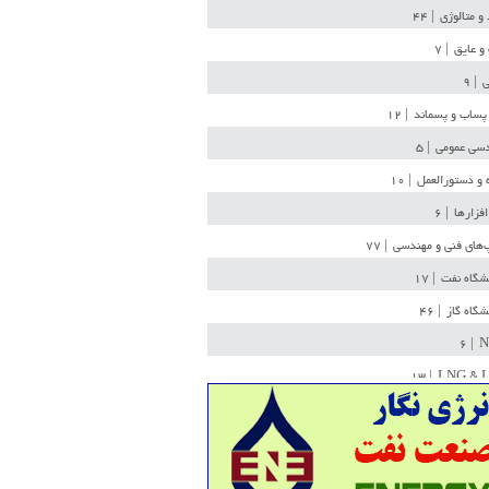
 و متالوژی
| ۴۴
و عایق
| ۷
ی
| ۹
پساب و پسماند
| ۱۲
سی عمومی
| ۵
 و دستورالعمل
| ۱۰
افزارها
| ۶
‌های فنی و مهندسی
| ۷۷
یشگاه نفت
| ۱۷
یشگاه گاز
| ۴۶
| ۶
N
| ۱۳
LNG & 
وله
| ۳۶
ن ذخیره
| ۱۵
شیمی
| ۱۴