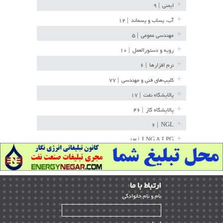
ایمنی
| ۹
آب، پساب و پسماند
| ۱۲
مهندسی عمومی
| ۵
رویه و دستورالعمل
| ۱۰
نرم افزارها
| ۶
کلیپ‌های فنی و مهندسی
| ۷۷
پالایشگاه نفت
| ۱۷
پالایشگاه گاز
| ۴۶
| ۶
NGL
| ۱۳
LNG & LPG
خط لوله
| ۳۶
مخازن ذخیره
| ۱۵
ارﺗﺒﺎط ﺑﺎ ما
پتروشیمی
| ۱۴
ﻧﺎم و ﻧﺎم ﺧﺎﻧﻮادﮔﻰ
بازرسی و QC
| ۱۵
| ۳۹
HSE