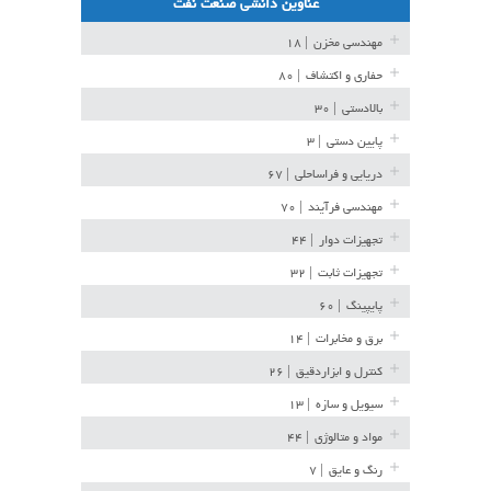
عناوین دانشی صنعت نفت
مهندسی مخزن
| ۱۸
حفاری و اکتشاف
| ۸۰
بالادستی
| ۳۰
پایین دستی
| ۳
دریایی و فراساحلی
| ۶۷
مهندسی فرآیند
| ۷۰
تجهیزات دوار
| ۴۴
تجهیزات ثابت
| ۳۲
پایپینگ
| ۶۰
برق و مخابرات
| ۱۴
کنترل و ابزاردقیق
| ۲۶
سیویل و سازه
| ۱۳
مواد و متالوژی
| ۴۴
رنگ و عایق
| ۷