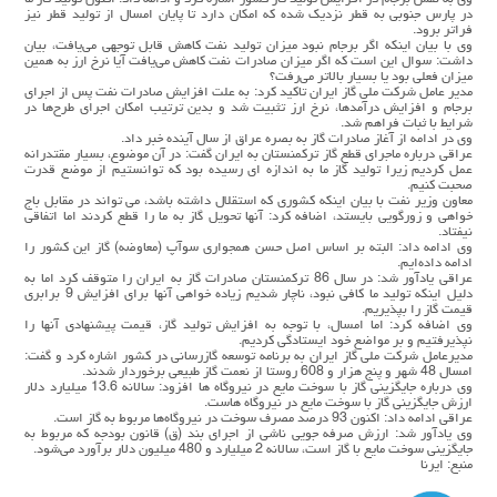
در پارس جنوبی به قطر نزدیک شده که امکان دارد تا پایان امسال از تولید قطر نیز
فراتر برود.
وی با بیان اینکه اگر برجام نبود میزان تولید نفت کاهش قابل توجهی می‌یافت، بیان
داشت: سوال این است که اگر میزان صادرات نفت کاهش می‌یافت آیا نرخ ارز به همین
میزان فعلی بود یا بسیار بالاتر می‌رفت؟
مدیر عامل شرکت ملی گاز ایران تاکید کرد: به علت افزایش صادرات نفت پس از اجرای
برجام و افزایش درآمدها، نرخ ارز تثبیت شد و بدین ترتیب امکان اجرای طرح‌ها در
شرایط با ثبات فراهم شد.
وی در ادامه از آغاز صادرات گاز به بصره عراق از سال آینده خبر داد.
عراقی درباره ماجرای قطع گاز ترکمنستان به ایران گفت: در آن موضوع، بسیار مقتدرانه
عمل کردیم زیرا تولید گاز ما به اندازه ای رسیده بود که توانستیم از موضع قدرت
صحبت کنیم.
معاون وزیر نفت با بیان اینکه کشوری که استقلال داشته باشد، می تواند در مقابل باج
خواهی و زورگویی بایستد، اضافه کرد: آنها تحویل گاز به ما را قطع کردند اما اتفاقی
نیفتاد.
وی ادامه داد: البته بر اساس اصل حسن همجواری سوآپ (معاوضه) گاز این کشور را
ادامه داده‌ایم.
عراقی یادآور شد: در سال 86 ترکمنستان صادرات گاز به ایران را متوقف کرد اما به
دلیل اینکه تولید ما کافی نبود، ناچار شدیم زیاده خواهی آنها برای افزایش 9 برابری
قیمت گاز را بپذیریم.
وی اضافه کرد: اما امسال، با توجه به افزایش تولید گاز، قیمت پیشنهادی آنها را
نپذیرفتیم و بر مواضع خود ایستادگی کردیم.
مدیرعامل شرکت ملی گاز ایران به برنامه توسعه گازرسانی در کشور اشاره کرد و گفت:
امسال 48 شهر و پنج هزار و 608 روستا از نعمت گاز طبیعی برخوردار شدند.
وی درباره جایگزینی گاز با سوخت مایع در نیروگاه ها افزود: سالانه 13.6 میلیارد دلار
ارزش جایگزینی گاز با سوخت مایع در نیروگاه هاست.
عراقی ادامه داد: اکنون 93 درصد مصرف سوخت در نیروگاه‌ها مربوط به گاز است.
وی یادآور شد: ارزش صرفه جویی ناشی از اجرای بند (ق) قانون بودجه که مربوط به
جایگزینی سوخت مایع با گاز است، سالانه 2 میلیارد و 480 میلیون دلار برآورد می‌شود.
منبع: ایرنا