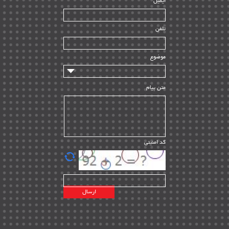
ایمیل
ساخت و نصب
| ۱۲
راه اندازی
| ۹
تلفن
سازندگان و تامین کنندگان
| ۱۰
تامین مالی و سرمایه گذاری
| ۳۲
موضوع
ماشین آلات
| ۱۲
مدیریت پروژه
| ۹۱
متن پیام
مدیریت دانش
| ۹
مدیریت سازمانی و عمومی
| ۲
تأمین کالا
| ۱۳
کد امنیتی
| ۲۰
EPC
پیمانکاران بین المللی
| ۸
اطلاعات انرژی کشورها
| ۱۴
پروژه های خارجی
| ۱۵
نقشه های نفت و گاز خارجی
| ۱۰
شرکت های نفتی
| ۱۴