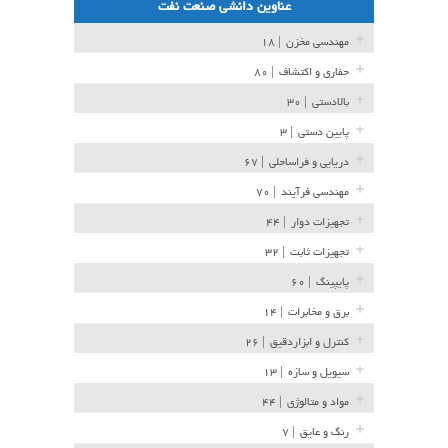
عناوین دانشی صنعت نفت
مهندسی مخزن
| ۱۸
حفاری و اکتشاف
| ۸۰
بالادستی
| ۳۰
پایین دستی
| ۳
دریایی و فراساحلی
| ۶۷
مهندسی فرآیند
| ۷۰
تجهیزات دوار
| ۴۴
تجهیزات ثابت
| ۳۲
پایپینگ
| ۶۰
برق و مخابرات
| ۱۴
کنترل و ابزاردقیق
| ۲۶
سیویل و سازه
| ۱۳
مواد و متالوژی
| ۴۴
رنگ و عایق
| ۷