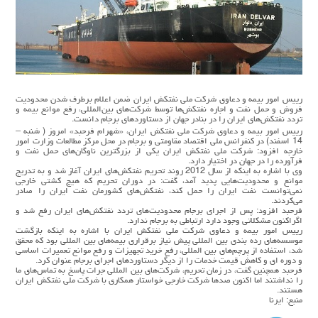
رییس امور بیمه و دعاوی شرکت ملی نفتکش ایران ضمن اعلام برطرف شدن محدودیت
فروش و حمل نفت و اجاره نفتکش‌ها توسط شرکت‌های بین‌المللی، رفع موانع بیمه و
تردد نفتکش‌های ایران را در بنادر جهان از دستاوردهای برجام دانست.
رییس امور بیمه و دعاوی شرکت ملی نفتکش ایران، «شهرام فرحبد» امروز ( شنبه –
14 اسفند) در کنفرانس ملی اقتصاد مقاومتی و برجام در محل مرکز مطالعات وزارت امور
خارجه افزود: شرکت ملی نفتکش ایران یکی از بزرگترین ناوگان‌های حمل نفت و
فرآورده را در جهان در اختیار دارد.
وی با اشاره به اینکه از سال 2012 روند تحریم نفتکش‌های ایران آغاز شد و به تدریج
موانع و محدودیت‌هایی پدید آمد، گفت: در دوران تحریم که هیچ کشتی خارجی
نمی‌توانست نفت ایران را حمل کند، نفتکش‌های کشورمان نفت ایران را صادر
می‌کردند.
فرحبد افزود: پس از اجرای برجام محدودیت‌های تردد نفتکش‌های ایران رفع شد و
اگراکنون مشکلاتی وجود دارد ارتباطی به برجام ندارد.
رییس امور بیمه و دعاوی شرکت ملی نفتکش ایران با اشاره به اینکه بازگشت
موسسه‌های رده بندی بین المللی پیش نیاز برقراری بیمه‌های بین المللی بود که محقق
شد، استفاده از پرچم‌های بین المللی، رفع خرید تجهیزات و رفع موانع تعمیرات اساسی
و دوره ای و کاهش قیمت خدمات را از دیگر دستاوردهای اجرای برجام عنوان کرد.
فرحبد همچنین گفت، در زمان تحریم، شرکت‌های بین المللی جرات پاسخ به تماس‌های ما
را نداشتند اما اکنون صدها شرکت خارجی خواستار همکاری با شرکت ملی نفتکش ایران
هستند.
منبع: ایرنا