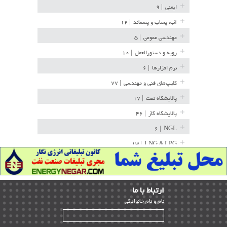
ایمنی
| ۹
آب، پساب و پسماند
| ۱۲
مهندسی عمومی
| ۵
رویه و دستورالعمل
| ۱۰
نرم افزارها
| ۶
کلیپ‌های فنی و مهندسی
| ۷۷
پالایشگاه نفت
| ۱۷
پالایشگاه گاز
| ۴۶
| ۶
NGL
| ۱۳
LNG & LPG
خط لوله
| ۳۶
مخازن ذخیره
| ۱۵
ارﺗﺒﺎط ﺑﺎ ما
پتروشیمی
| ۱۴
ﻧﺎم و ﻧﺎم ﺧﺎﻧﻮادﮔﻰ
بازرسی و QC
| ۱۵
| ۳۹
HSE