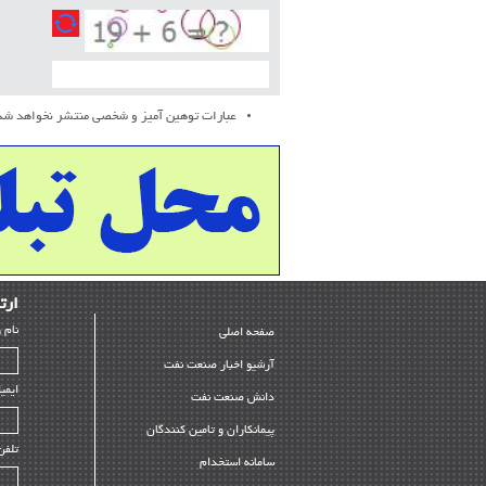
عبارات توهین آمیز و شخصی منتشر نخواهد شد
ارﺗﺒ
ﻧﺎم 
صفحه اصلی
آرشیو اخبار صنعت نفت
ایمی
دانش صنعت نفت
پیمانکاران و تامین کنندگان
تلفن
سامانه استخدام