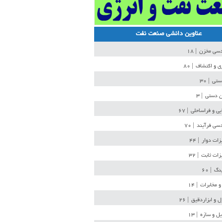
عناوین دانشی صنعت نفت
دسی مخزن
| ۱۸
ی و اکتشاف
| ۸۰
دستی
| ۳۰
ن دستی
| ۳
یی و فراساحلی
| ۶۷
سی فرآیند
| ۷۰
زات دوار
| ۴۴
زات ثابت
| ۳۲
ینگ
| ۶۰
و مخابرات
| ۱۴
ل و ابزاردقیق
| ۲۶
ل و سازه
| ۱۳