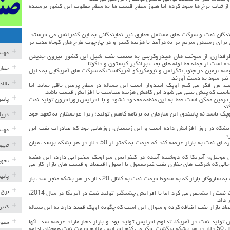
 از ثبات نرخ ها سود کرده اما هنوز سطح قیمت ها به سطح مطلوب این کشور نرسیده
دگان نفت و شرکت های مستقل حفاری نیز نمایندگانی به این کنفرانس می فرستد.
 برای رسیدن سریع تر به درآمد با هزینه کمتر و در چارچوب طرح های کوتاه مدت تر
مهن
د طرفداری از سوخت های هیدروکربنی به صنعت نفت شیل این کشور نیروی جدیدی
ه است از جمله خط لوله های بحث برانگیز کیستون و داکوتا.
حفار
وضه پرمین در جنوب تگزاس و نیومکزیکو آمریکاست که شرکت های آمریکایی به دلیل
بالا
ت: من فکر می کنم اوپک امیدوار است این مساله در سطح پرمین باقی بماند اما
هاست که پیش بینی می شود این کاهش هزینه متناسب با افزایش قیمت باشد.
پایی
رمین ممکن است فقط به این منطقه محدود نشود و با افزایش روزافزون تولید نفت
ند.
ک باشد نه پایبندی این سازمان به برنامه کاهش تولید؛ زیرا عربستان به تعهد خود
دریا
قع بتازگی سطح تولید خود را به 9 میلیون بشکه در روز افزایش داده است و این زمستان، روزهایی بود که صادرات نفت این
مهند
د.
برخی تحلیلگران معتقدند اگر صنعت نفت آمریکا به اندازه ای نفت به بازار عرضه کند که قیمت به کمتر از 50 دلار در هر بشکه برسد، میان
تجهی
وبیل» آمریکا که دوشنبه آینده در کنفرانس سراویک سخنرانی دارد، این هفته
تجهی
ر حالی که شرکت های حفاری نفت غیرمعمول با اصول اقتصاد و قیمت های بازار کار می
پایپ
اوپک پس از شکست برنامه سپردن وظیفه تعیین قیمت به سازوکار بازار که به سقوط قیمت نفت به کانال 20 دلار در هر بشکه منجر شد، بار
برق 
اوپک سال ها بود با کاهش یا افزایش سطح تولید، قیمت نفت را مشخص می کرد اما با افزایش چشمگیر تولید نفت در آمریکا در سال 2014،
 داد.
کنتر
عاد بازار نفت اضافه کرده و سوال این است که چگونه اوپک قصد دارد به این مساله
ولید نفت در آمریکا، تداوم افزایش تولید بود و بازار دچار مازاد عرضه شد. آنها
سیوی
اکنون این سیاست را کنار گذاشته اند و قیمت ها به کانال 50 دلار در هر بشکه برگشت. فکر می کنم افزایش ملایم قیمت نفت همچنان ادامه