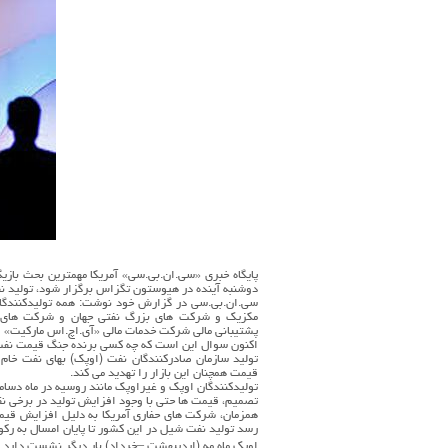
پایگاه خبری «سی.ان.بی.سی» آمریکا مهمترین بحث بازی
دوشنبه آینده در هیوستون تگزاس برگزار شود، تولید ن
سی.ان.بی.سی در گزارش خود نوشت: همه تولیدکنندگان
مکزیک و شرکت های بزرگ نفتی جهان و شرکت های حف
پشتیبانی مالی شرکت خدمات مالی «آی.اچ.اس مارکیت» ا
اکنون سوال این است که چه کسی برنده جنگ قیمت نف
تولید سازمان صادرکنندگان نفت (اوپک) بهای نفت خام 
قیمت همچنان این بازار را تهدید می کند.
تولیدکنندگان اوپک و غیراوپک مانند روسیه در ماه دسام
تصمیم، قیمت ها حتی با وجود افزایش تولید در برخی نقاط بویژه آمریکا به کان
همزمان، شرکت های حفاری آمریکا به دلیل افزایش قیمت
رسد تولید نفت شیل در این کشور تا پایان امسال به رک
اوپک ماه مه (اردیبهشت –خرداد) بار دیگر نشست دارد و