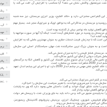
نفت غیرمعمول واکنش نشان می دهد؟ آیا متناسب با افزایش آن افت می کند یا
مواد
رنگ 
 این کنفرانس سخنرانی دارد و «خالد الفلیح» وزیر انرژی عربستان، نیز سه شنبه
ایمن
وسیه و عربستان در مذاکراتی که به توافق اوپک و غیراوپک منجر شد، بسیار مهم
آب، 
افق کاهش تولید ماه نوامبر بیش از گذشته بوده است.
مهند
ی عربستان و روسیه در مورد فشارهای آینده است؛ اینکه آیا آنها در صورت مواجهه با
رویه
ن است که تا چه زمان قیمت خدمات حفاری به عنوان مهمترین عاملی که به افزایش
ست و به عنوان بزرگ ترین صادرکننده نفت جهان، سیاستگذار اصلی این سازمان
نرم 
، عربستان فشار قیمتی را تا چه میزان تحمل می کند.
کلیپ
رعامل شرکت دولتی آرامکو این کشور مذاکره کند.
تامین مالی لازم را برای متنوع سازی اقتصاد این کشور و کاهش اتکا به درآمدهای
پالا
بن سلمان» است.
رییس بخش راهبردی کالای بانک رویال اسکاتلند نیز گفت: خالد الفلیح نقش مهمی در چشم انداز 2030 دارد او با اجرای این چشم انداز، تعهد
پالا
GL
نده در کنفرانس سراویک سخنرانی می کند.
LPG
سازمان مرده یا غیرضروری خواندند، با تغییر سیاست این سازمان را احیا کرد.
ندو را مانند شلاق اوپک خواند و گفت: داستان هایی وجود دارد که وی به پایتخت
خط ل
ز توافق کاهش تولید وادار کند.
به پایبندی مجبور می کند و می داند باید به جای وزیران نفت، با رییسان هر دولت
مخاز
وکو فیلیپس، شورون، چساپیک انرژی، بریتیش پترولیوم، کانتیننتال ریسورسز،
دگان این کنفرانس پنج روزه به شمار می روند.
پترو
د برق هسته ای و گاز طبیعی آمریکا و بازارهای آن است.