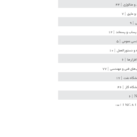
 و متالوژی
| ۴۴
و عایق
| ۷
ی
| ۹
پساب و پسماند
| ۱۲
سی عمومی
| ۵
 و دستورالعمل
| ۱۰
افزارها
| ۶
‌های فنی و مهندسی
| ۷۷
یشگاه نفت
| ۱۷
یشگاه گاز
| ۴۶
| ۶
N
| ۱۳
LNG & 
وله
| ۳۶
ن ذخیره
| ۱۵
شیمی
| ۱۴