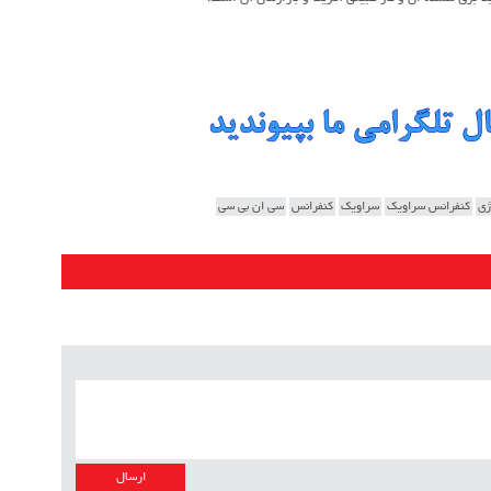
بازرس
HSE
ساخ
راه 
سازن
تامی
ژی
کنفرانس سراویک
سراویک
کنفرانس
سی ان بی سی
ماشی
مدیر
مدی
مدیر
تأمین
EPC
پیمان
اطلا
پروژ