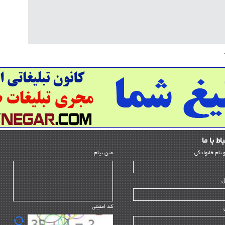
نقشه
شرکت
پلان
.
طرح 
منطق
میاد
نقشه
میاد
آمار
ﺎط ﺑﺎ ما
اسنا
و ﻧﺎم ﺧﺎﻧﻮادﮔﻰ
متن پیام
اقتص
حقوق
ل
دیپل
قرار
کد امنیتی
مهند