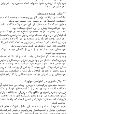
می یابد تا روشن شود چگونه نفت معمول به افزایش 
افزایش می یابد؟
** نقش روسیه و عربستان
«الکساندر نواک» وزیر انرژی روسیه، دوشنبه آینده در
(هفدهم اسفند) در این کنفرانس حضور می یابد.
معاون شرکت خدمات مالی آی.اچ.اس مارکیت گفت: نقش ر
بود؛ توافقی که پیش از این اتفاق نیفتاده بود.
«دانیل یرجین» افزود: همچنین سطح پایبندی اوپک به تو
تحلیلگران می گویند مساله واقعی این کنفرانس، گفته ها
افزایش تولید آمریکا برای تمدید توافق 6 ماهه کاهش تولید آماده اند؟
یرجین اضافه کرد: مساله پیش روی صنعت نفت آمریکا ای
فعالیت های حفاری کمک می کند، پایین می ماند.
عربستان عهده دار بخش زیادی از کاهش تولید اوپک ا
محسوب می شود.
روشن نیست اگر افزایش تولید نفت در آمریکا ادامه یابد
یرجین گفت: انتظار می رود وزیر انرژی عربستان با مدی
عربستان قصد دارد سهام این شرکت را بفروشد تا منابع 
نفتی فراهم کند. این سیاست بخشی از برنامه اصلاحی چشم انداز 2030 شاهزاده «محمد 
عربستان برای اجرای برنامه های اصلاحی را 2 برابر تقویت می کند.
** دیگر حاضران در کنفرانس سراویک
«محمد سنوسی بارکیندو» دبیرکل اوپک، نیز سه شنبه آی
به گفته کارشناسان، وی پس از آنکه بسیاری اوپک را یک 
رییس بخش راهبردی کالای بانک رویال اسکاتلند، بارکی
کشورهای عضو می رود و تلاش می کند آنها را به اطاعت ا
کروفت اضافه کرد: بارکیندو کسی است که واقعا اعضا را 
صحبت کند.
وزیر امورخارجه امارات، مدیران عامل شرکت های کون
پیمکس، توتال و اکسیدنتال پترولیوم از دیگر شرکت کنن
محورهای مورد بحث در این کنفرانس گاز طبیعی مایع، تولی