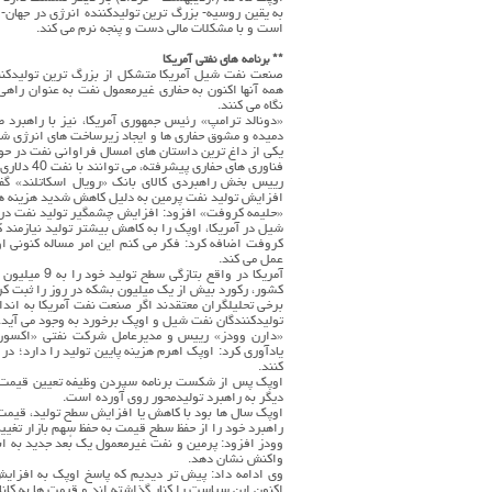
به یقین روسیه- بزرگ ترین تولیدکننده انرژی در جهان-
است و با مشکلات مالی دست و پنجه نرم می کند.
** برنامه های نفتی آمریکا
صنعت نفت شیل آمریکا متشکل از بزرگ ترین تولیدکنن
همه آنها اکنون به حفاری غیرمعمول نفت به عنوان راهی
نگاه می کنند.
«دونالد ترامپ» رئیس جمهوری آمریکا، نیز با راهبر
دمیده و مشوق حفاری ها و ایجاد زیرساخت های انرژی شد
یکی از داغ ترین داستان های امسال فراوانی نفت در ح
فناوری های حفاری پیشرفته، می توانند با نفت 40 دلاری نیز سود به دست آورند.
رییس بخش راهبردی کالای بانک «رویال اسکاتلند» گف
افزایش تولید نفت پرمین به دلیل کاهش شدید هزینه 
«حلیمه کروفت» افزود: افزایش چشمگیر تولید نفت در پ
شیل در آمریکا، اوپک را به کاهش بیشتر تولید نیازمند ک
کروفت اضافه کرد: فکر می کنم این امر مساله کنونی اوپ
عمل می کند.
آمریکا در وا
کشور، رکورد بیش از یک میلیون بشکه در روز را ثبت کر
تولیدکنندگان نفت شیل و اوپک برخورد به وجود می آید.
«دارن وودز» رییس و مدیرعامل شرکت نفتی «اکسون م
یادآوری کرد: اوپک اهرم هزینه پایین تولید را دارد؛ د
کنند.
دیگر به راهبرد تولیدمحور روی آورده است.
راهبرد خود را از حفظ سطح قیمت به حفظ سهم بازار تغییر
وودز افزود: پرمین و نفت غیرمعمول یک بُعد جدید به اب
واکنش نشان دهد.
وی ادامه داد: پیش تر دیدیم که پاسخ اوپک به افزایش ت