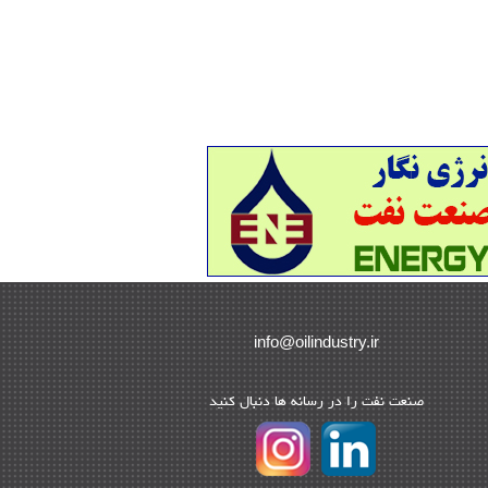
 های نفت و گاز خارجی
| ۱۰
 های نفتی
| ۱۴
ت های فعال
| ۴۰
ها و پروژه ها
| ۳۵
ه های ویژه انرژی
| ۶
ین نفت و گاز خارجی
| ۴
 های نفت و گاز ایران
| ۲۴
ین نفت و گاز
| ۴۰
 و داده ها
| ۷۵
د بالادستی نفت
| ۹
info@oilindustry.ir
اد نفت و گاز
| ۶۹
 انرژی
| ۱۰
ﺻﻨﻌﺖ ﻧﻔﺖ را در رﺳﺎﻧﻪ ﻫﺎ دﻧﺒﺎل ﻛﻨﻴﺪ
ماسی انرژی
| ۱۹
دادهای بالادستی
| ۲۰
سین مشاور
| ۶۷