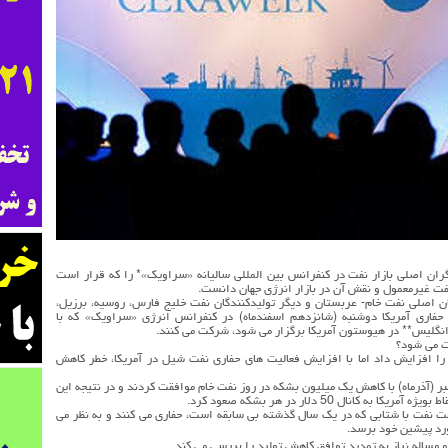
گران اصلی بازار نفت در کنفرانس بین المللی سالیانه «سراویک»* را که قرار است
فت غیرمعمول و نقش آن در بازار انرژی جهان دانست.
 اصلی نفت خام- عربستان و دیگر تولیدکنندگان نفت خلیج فارس، روسیه، برزیل،
اری آمریکا دوشنبه (شانزدهم اسفندماه) در کنفرانس انرژی «سراویک» که با
نگلیس** در هیوستون آمریکا برگزار می شود، شرکت می کنند.
ت می شود؟
را افزایش داد اما با افزایش فعالیت های حفاری نفت شیل در آمریکا، خطر کاهش
بر (آذرماه) با کاهش یک میلیون بشکه در روز نفت خام موافقت کردند و در نتیجه این
ال 50 دلار در هر بشکه صعود کرد.
 نفت با شتابی که در یک سال گذشته بی سابقه است، حفاری می کنند و به نظر می
ورد پیشین خود برسد.
 مساله نیاز به تمدید توافق کاهش تولید را بررسی می کند.