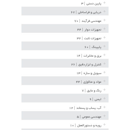
پایین دستی
| ۳
دریایی و فراساحلی
| ۶۷
مهندسی فرآیند
| ۷۰
تجهیزات دوار
| ۴۴
تجهیزات ثابت
| ۳۲
پایپینگ
| ۶۰
برق و مخابرات
| ۱۴
کنترل و ابزاردقیق
| ۲۶
سیویل و سازه
| ۱۳
مواد و متالوژی
| ۴۴
رنگ و عایق
| ۷
ایمنی
| ۹
آب، پساب و پسماند
| ۱۲
مهندسی عمومی
| ۵
رویه و دستورالعمل
| ۱۰