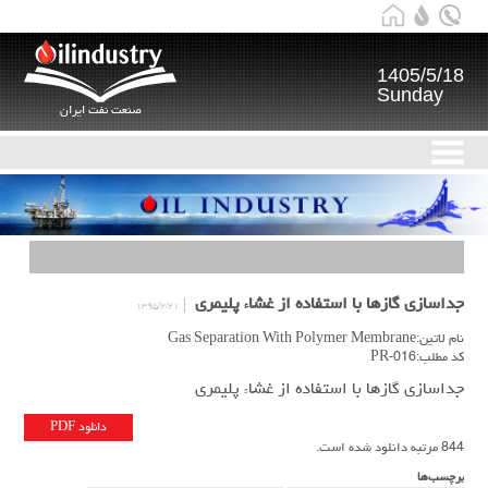
1405/5/18
Sunday
صنعت نفت ایران
جداسازی گازها با استفاده از غشاء پلیمری
۱۳۹۵/۲/۲۱
نام لاتین:Gas Separation With Polymer Membrane
کد مطلب:PR-016
جداسازی گازها با استفاده از غشاء پلیمری
دانلود PDF
844 مرتبه دانلود شده است.
برچسب‌ها