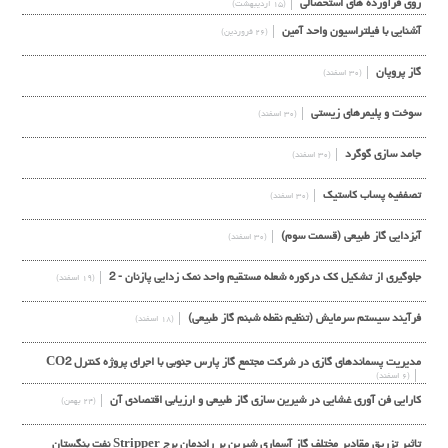
روي فرآورده هاي استحصالي
(۱۵ اردیبهشت)
آشنایی با فیلتراسیون واحد آمین
(۲۶ فروردین)
گاز پروپان
(۳۰ اسفند)
سوخت و پلیمرهای زیستی
(۳۰ اسفند)
جامد سازی گوگرد
(۳۰ اسفند)
تصففیه پساب کاستیک
(۳۰ اسفند)
آبزدایی گاز طبیعی (قسمت سوم)
(۳۰ اسفند)
جلوگيري از تشكيل كك دركوره شعله مستقيم واحد نمك زدايي پازنان - 2
(۱۹ اسفند)
فرآیند سیستم سرمایش (تنظیم نقطه شبنم گاز طبیعی)
(۱۸ اسفند)
مديريت پسماندهاي گازي در شركت مجتمع گاز پارس جنوبي با اجراي پروژه كنترل CO2
(۶ اسفند)
كارايي فن آوري غشايي در شيرين سازي گاز طبيعي و ارزيابي اقتصادي آن
(۲۴ بهمن)
تاثیر تزریق مقادیر مختلف گاز آسماری شیرین بر راندمان برج Stripper نفت بنگستان