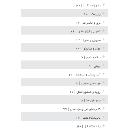
تجهیزات ثابت
| ۳۲
پایپینگ
| ۶۰
برق و مخابرات
| ۱۴
کنترل و ابزاردقیق
| ۲۶
سیویل و سازه
| ۱۳
مواد و متالوژی
| ۴۴
رنگ و عایق
| ۷
ایمنی
| ۹
آب، پساب و پسماند
| ۱۲
مهندسی عمومی
| ۵
رویه و دستورالعمل
| ۱۰
نرم افزارها
| ۶
کلیپ‌های فنی و مهندسی
| ۷۷
پالایشگاه نفت
| ۱۷
پالایشگاه گاز
| ۴۶