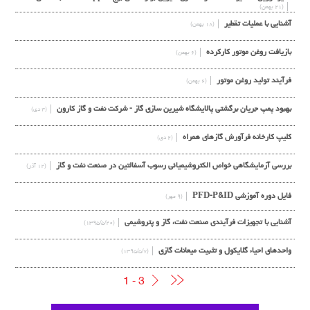
(۲۱ بهمن)
آشنایی با عملیات تقطیر
(۱۸ بهمن)
بازیافت روغن موتور کارکرده
(۶ بهمن)
فرآیند تولید روغن موتور
(۶ بهمن)
بهبود پمپ جریان برگشتی پالایشگاه شیرین سازی گاز - شرکت نفت و گاز کارون
(۴ دی)
کلیپ کارخانه فرآورش گازهای همراه
(۲ دی)
بررسي آزمايشگاهي خواص الکتروشيميائي رسوب آسفالتين در صنعت نفت و گاز
(۱۲ آذر)
فایل دوره آموزشی PFD-P&ID
(۹ مهر)
آشنایی با تجهیزات فرآیندی صنعت نفت، گاز و پتروشیمی
(۱۳۹۵/۵/۲۰)
واحدهای احیاء گلایکول و تثبیت میعانات گازی
(۱۳۹۵/۵/۷)
1 - 3